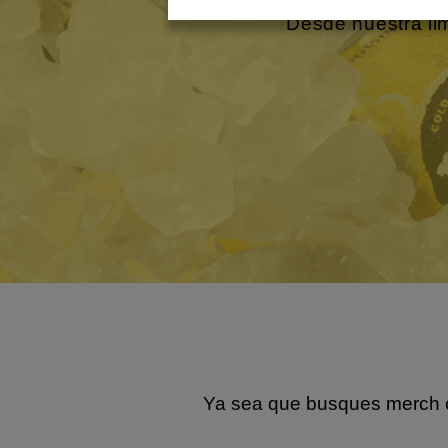
Desde nuestra lim
Ya sea que busques merch co