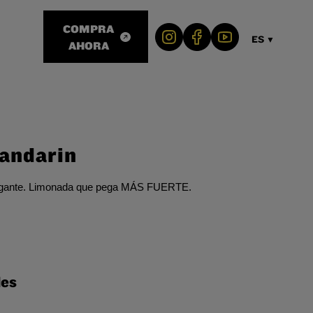
COMPRA
ES
▼
AHORA
andarin
elegante. Limonada que pega MÁS FUERTE.
les