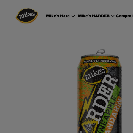
Mike's Hard
Mike's HARDER
Compra 