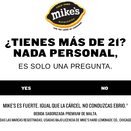
VER TODOS LOS SABORES
¿TIENES MÁS DE 21?
NADA PERSONAL,
ES SOLO UNA PREGUNTA.
YES
NO
¡Prueba la
MIKE’S ES FUERTE. IGUAL QUE LA CÁRCEL. NO CONDUZCAS EBRIO.®
BEBIDA SABORIZADA PREMIUM DE MALTA.
GINAL DE VER
DAS LAS MARCAS REGISTRADAS, USADAS BAJO LICENCIA DE MIKE’S HARD LEMONADE CO., CHICAGO,