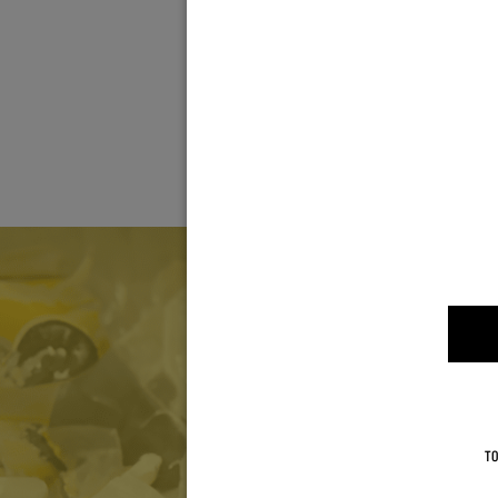
Green Apple
ORI
TO