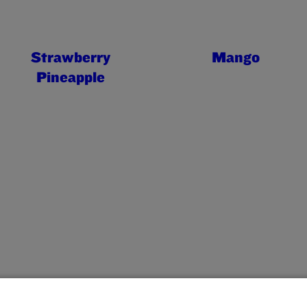
Strawberry
Mango
Pineapple