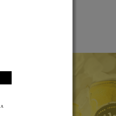
Piña Colada
DAD!
 IL