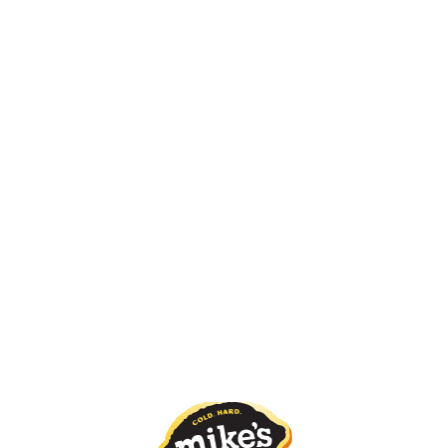
Puede Que También Te
Guste
Pineapple
Mandarin
Green Apple