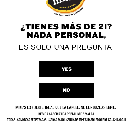
¿TIENES MÁS DE 21?
NADA PERSONAL,
Strawberry
Mango
ES SOLO UNA PREGUNTA.
Pineapple
Black Cherry
Piña Colada
YES
Hurricane Punch
Strawberry
NO
MIKE’S ES FUERTE. IGUAL QUE LA CÁRCEL. NO CONDUZCAS EBRIO.®
BEBIDA SABORIZADA PREMIUM DE MALTA.
TODAS LAS MARCAS REGISTRADAS, USADAS BAJO LICENCIA DE MIKE’S HARD LEMONADE CO., CHICAGO, IL