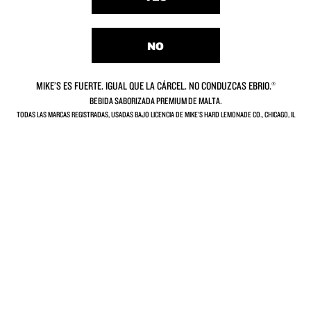
NO
Cranberry
MIKE’S ES FUERTE. IGUAL QUE LA CÁRCEL. NO CONDUZCAS EBRIO.®
BEBIDA SABORIZADA PREMIUM DE MALTA.
TODAS LAS MARCAS REGISTRADAS, USADAS BAJO LICENCIA DE MIKE’S HARD LEMONADE CO., CHICAGO, IL
Lemonade
VER TODOS LOS SABORES