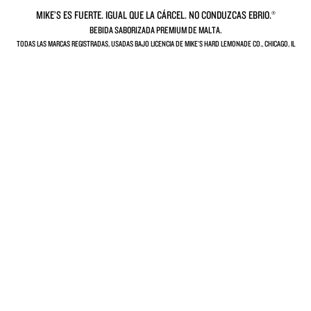
MIKE’S ES FUERTE. IGUAL QUE LA CÁRCEL. NO CONDUZCAS EBRIO.®
BEBIDA SABORIZADA PREMIUM DE MALTA.
TODAS LAS MARCAS REGISTRADAS, USADAS BAJO LICENCIA DE MIKE’S HARD LEMONADE CO., CHICAGO, IL
Mango Zero
Watermelon
Sugar
Zero Sugar
Más de Mike’s
Ya sea que busques merch con estilo o que
quieras conocer nuestra historia, tenemos todo
lo que necesitas.
Merch de Mike’s