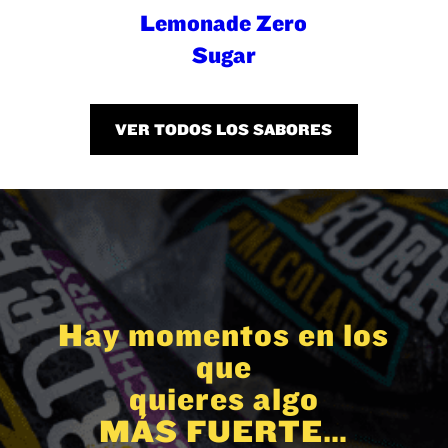
Lemonade Zero
Sugar
VER TODOS LOS SABORES
Hay momentos en los
que
quieres algo
MÁS FUERTE…