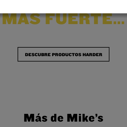
quieres algo
MÁS FUERTE…
 tu limonada con alcohol favorita, pero a otro niv
DESCUBRE PRODUCTOS HARDER
Más de Mike’s