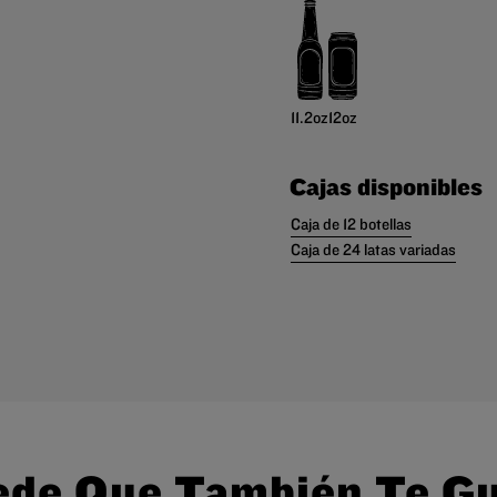
11.2oz
12oz
Cajas disponibles
Caja de 12 botellas
Caja de 24 latas variadas
de Que También Te G