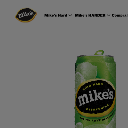
Mike's Hard
Mike's HARDER
Compra 