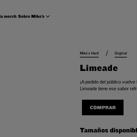
la merch
Sobre Mike’s
/
Mike’s Hard
Original
Limeade
¡A pedido del público vuelv
Limeade tiene ese sabor ref
COMPRAR
Tamaños disponib