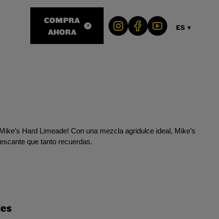
COMPRA
ES
▼
AHORA
e Mike’s Hard Limeade! Con una mezcla agridulce ideal, Mike’s
rescante que tanto recuerdas.
les