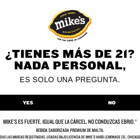
White Freeze
Pink Freeze
¿TIENES MÁS DE 21?
VER TODOS LOS SABORES
NADA PERSONAL,
ES SOLO UNA PREGUNTA.
YES
NO
momentos en lo
MIKE’S ES FUERTE. IGUAL QUE LA CÁRCEL. NO CONDUZCAS EBRIO.®
BEBIDA SABORIZADA PREMIUM DE MALTA.
DAS LAS MARCAS REGISTRADAS, USADAS BAJO LICENCIA DE MIKE’S HARD LEMONADE CO., CHICAGO,